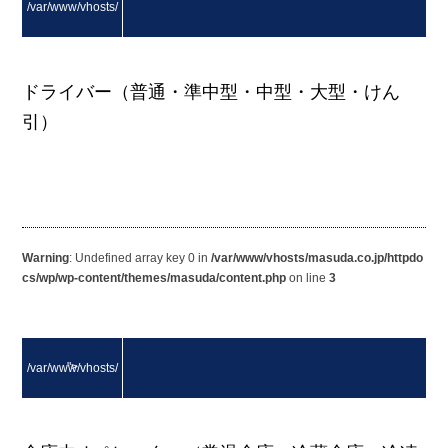
/var/www/vhosts/
masuda.co.jp/http
ドライバー（普通・準中型・中型・大型・けん
引）
docs/wp/wp-conte
nt/themes/masud
a/content.php on li
Warning
: Undefined array key 0 in
/var/www/vhosts/masuda.co.jp/httpdo
cs/wp/wp-content/themes/masuda/content.php
on line
3
ne
12
">
/var/www/vhosts/
Warning
: Attempt t
masuda.co.jp/http