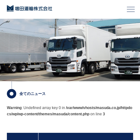
全てのニュース
Warning
: Undefined array key 0 in
/var/www/vhosts/masuda.co.jp/httpdo
cs/wp/wp-content/themes/masuda/content.php
on line
3