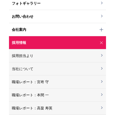
on line
12
2017.08.14
rm_id" on null in
フォトギャラリー
/
お問い合わせ
var/www/vhosts/
会社案内
masuda.co.jp/htt
採用情報
pdocs/wp/wp-con
採用担当より
tent/themes/mas
当社について
uda/content.php
職場レポート：宮嵜 守
職場レポート：本間 一
on line
12
2017.08.14
職場レポート：高畠 寿英