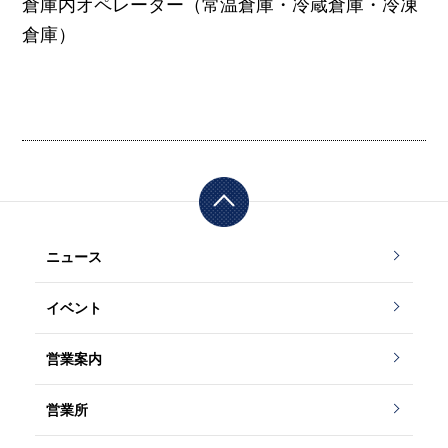
倉庫内オペレーター（常温倉庫・冷蔵倉庫・冷凍
倉庫）
o read property "te
docs/wp/wp-conte
rm_id" on null in
/
nt/themes/masud
var/www/vhosts/
a/content.php on li
masuda.co.jp/htt
ne
12
ニュース
pdocs/wp/wp-con
">
イベント
tent/themes/mas
Warning
: Attempt t
営業案内
uda/content.php
o read property "te
営業所