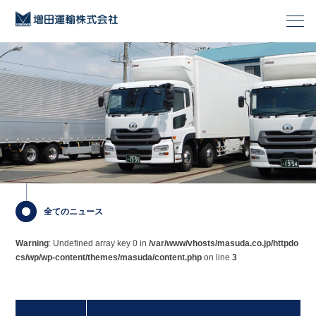
全てのニュース
Warning
: Undefined array key 0 in
/var/www/vhosts/masuda.co.jp/httpdo
cs/wp/wp-content/themes/masuda/content.php
on line
3