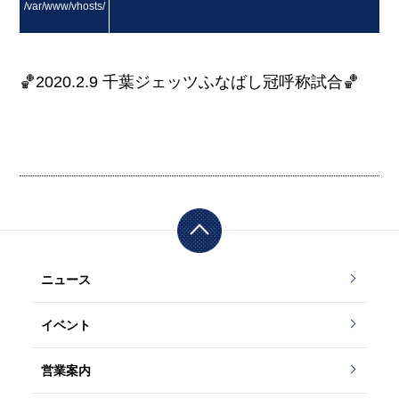
/var/www/vhosts/
masuda.co.jp/http
🏀2020.2.9 千葉ジェッツふなばし冠呼称試合🏀
docs/wp/wp-conte
nt/themes/masud
a/content.php on li
ne
12
ニュース
イベント
">
営業案内
Warning
: Attempt t