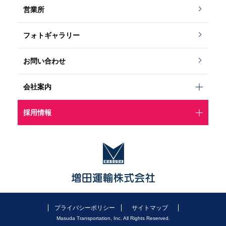
営業所
o read property "te
フォトギャラリー
rm_id" on null in
/
お問い合わせ
var/www/vhosts/
会社案内
masuda.co.jp/htt
採用情報
pdocs/wp/wp-con
tent/themes/mas
uda/content.php
プライバシーポリシー
サイトマップ
Masuda Transportation, Inc. All Rights Reserved.