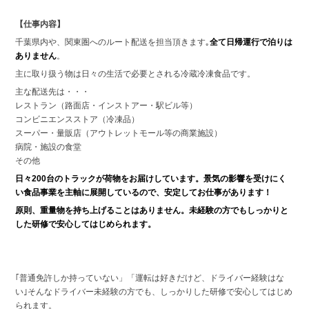
【仕事内容】
千葉県内や、関東圏へのルート配送を担当頂きます｡
全て日帰運行で泊りは
ありません
。
主に取り扱う物は日々の生活で必要とされる冷蔵冷凍食品です。
主な配送先は・・・
レストラン（路面店・インストアー・駅ビル等）
コンビニエンスストア（冷凍品）
スーパー・量販店（アウトレットモール等の商業施設）
病院・施設の食堂
その他
日々200台のトラックが荷物をお届けしています。景気の影響を受けにく
い食品事業を主軸に展開しているので、安定してお仕事があります！
原則、重量物を持ち上げることはありません。未経験の方でもしっかりと
した研修で安心してはじめられます。
｢普通免許しか持っていない」「運転は好きだけど、ドライバー経験はな
い｣そんなドライバー未経験の方でも、しっかりした研修で安心してはじめ
られます。