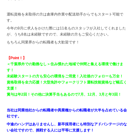
運転資格を未取得の方は倉庫内作業や配送助手からでもスタート可能で
す。
今年の9月に求人をかけた際には11名ものスタッフが入社してくれました
が、うち8名は未経験ですので、未経験の方もご安心ください。
もちろん同業界からの転職者も大歓迎です！
【Point！】
＜千葉県外での勤務なし＞住み慣れた地域で仲間と集える環境で働けま
す！
未経験スタートの方も安心の環境をご用意！入社後のフォローも万全！
資格取得を全力応援！大型免許やフォークリフト運転技能資格など幅広く
支援！
賞与は年2回！その他に決算手当もあるので7月、12月、3月と年3回！
当社は同業他社からの転職者や異業種からの転職者が大半を占めている会
社です。
中途のハンデはありませんし、新卒採用者にも特別なアドバンテージのな
い会社ですので、挑戦する人には平等に支援します！