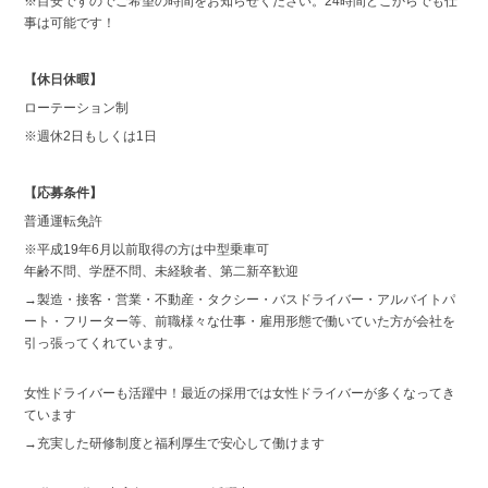
※目安ですのでご希望の時間をお知らせください。24時間どこからでも仕
事は可能です！
【休日休暇】
ローテーション制
※週休2日もしくは1日
【応募条件】
普通運転免許
※平成19年6月以前取得の方は中型乗車可
年齢不問、学歴不問、未経験者、第二新卒歓迎
→製造・接客・営業・不動産・タクシー・バスドライバー・アルバイトパ
ート・フリーター等、前職様々な仕事・雇用形態で働いていた方が会社を
引っ張ってくれています。
女性ドライバーも活躍中！最近の採用では女性ドライバーが多くなってき
ています
→充実した研修制度と福利厚生で安心して働けます