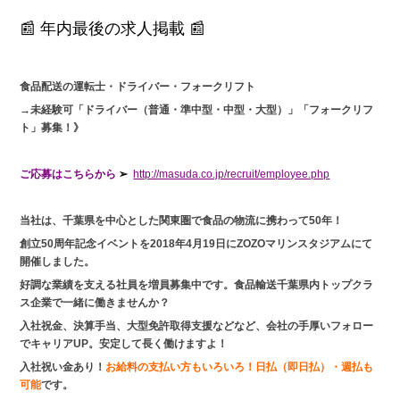
📰 年内最後の求人掲載 📰
食品配送の運転士・ドライバー・フォークリフト
→未経験可「ドライバー（普通・準中型・中型・大型）」「フォークリフ
ト」募集！》
ご応募はこちらから
➢
http://masuda.co.jp/recruit/employee.php
当社は、千葉県を中心とした関東圏で食品の物流に携わって50年！
創立50周年記念イベントを2018年4月19日にZOZOマリンスタジアムにて
開催しました。
好調な業績を支える社員を増員募集中です。食品輸送千葉県内トップクラ
ス企業で一緒に働きませんか？
入社祝金、決算手当、大型免許取得支援などなど、会社の手厚いフォロー
でキャリアUP。安定して長く働けますよ！
入社祝い金あり！
お給料の支払い方もいろいろ！日払（即日払）・週払も
可能
です。