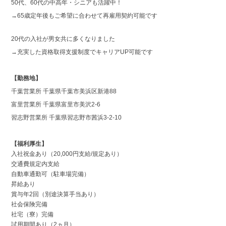
50代、60代の中高年・シニアも活躍中！
→65歳定年後もご希望に合わせて再雇用契約可能です
20代の入社が男女共に多くなりました
→充実した資格取得支援制度でキャリアUP可能です
【勤務地】
千葉営業所 千葉県千葉市美浜区新港88
富里営業所 千葉県富里市美沢2-6
習志野営業所 千葉県習志野市茜浜3-2-10
【福利厚生】
入社祝金あり（20,000円支給/規定あり）
交通費規定内支給
自動車通勤可（駐車場完備）
昇給あり
賞与年2回（別途決算手当あり）
社会保険完備
社宅（寮）完備
試用期間あり（2ヵ月）