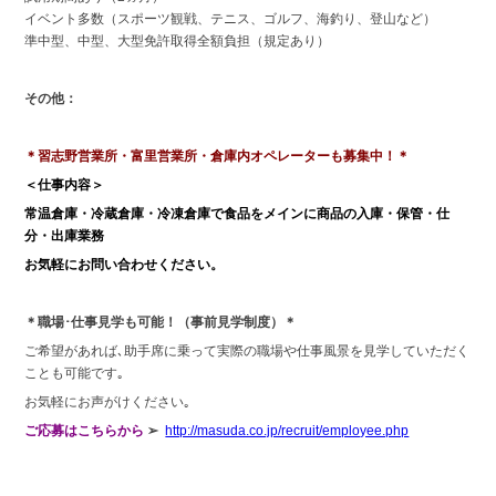
イベント多数（スポーツ観戦、テニス、ゴルフ、海釣り、登山など）
準中型、中型、大型免許取得全額負担（規定あり）
その他：
＊習志野営業所・富里営業所・倉庫内オペレーターも募集中！＊
＜仕事内容＞
常温倉庫・冷蔵倉庫・冷凍倉庫で食品をメインに商品の入庫・保管・仕
分・出庫業務
お気軽にお問い合わせください。
＊職場･仕事見学も可能！（事前見学制度）＊
ご希望があれば､助手席に乗って実際の職場や仕事風景を見学していただく
ことも可能です｡
お気軽にお声がけください｡
ご応募はこちらから
➢
http://masuda.co.jp/recruit/employee.php