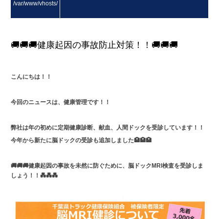
/var/www/vhosts/
masuda.co.jp/http
🚚🚚🚚健康起因の事故防止対策！！🚚🚚🚚
docs/wp/wp-conte
こんにちは！！
nt/themes/masud
今回のニュースは、健康管理です！！
a/content.php on li
弊社は年の初めに定期健康診断、献血、人間ドックを受診しています！！
今年から新たに脳ドックの受診も追加しました🏥🏥🏥
ne
12
🚚🚚🚚健康起因の事故を未然に防ぐために、脳ドックMRI検査を受診しま
しょう！！💑💑💑
">
Warning
: Attempt t