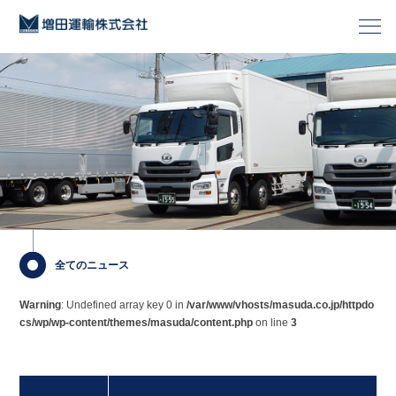
全てのニュース
Warning
: Undefined array key 0 in
/var/www/vhosts/masuda.co.jp/httpdo
cs/wp/wp-content/themes/masuda/content.php
on line
3