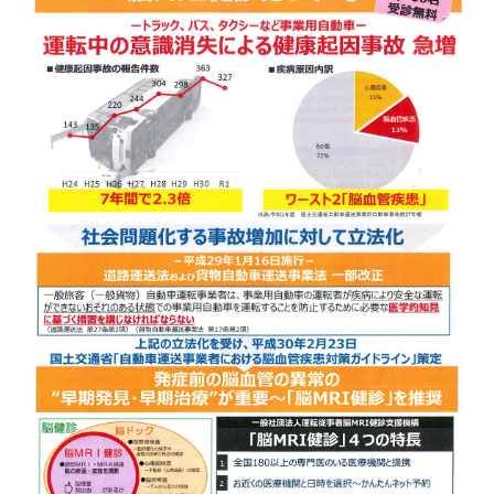
o read property "te
rm_id" on null in
/
var/www/vhosts/
masuda.co.jp/htt
pdocs/wp/wp-con
tent/themes/mas
uda/content.php