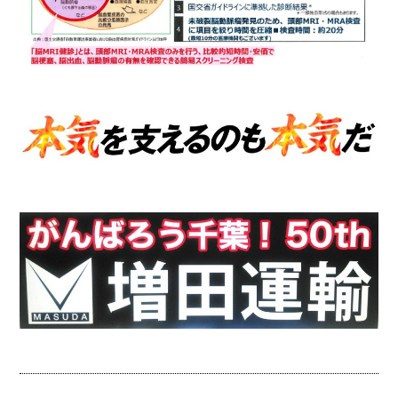
on line
12
2022.03.01