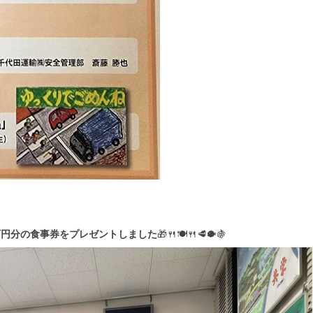
万円分の食事券をプレゼントしました
🎁🍴🍽🍴🥩🐡🍇