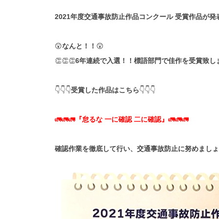
2021年度交通事故防止作品コンクール 受賞作品が
😲
なんと！！
😲
👏👏👏
6年連続で入選！！標語部門で佳作を受賞致し
👇👇👇
受賞した作品はこちら
👇👇👇
🚛🚛🚛
『怠るな 一に確認 二に確認』
🚛🚛🚛
確認作業を徹底して行い、交通事故防止に努めましょ