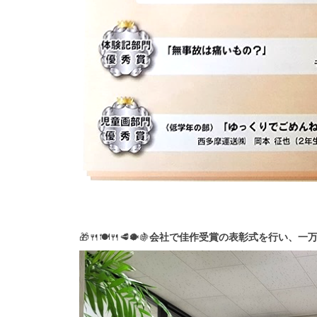
🎁🍴🍽🍴🥩🐡🍇
会社で佳作受賞の表彰式を行い、一