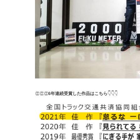
👏👏👏
6年連続受賞した作品はこちら
👇👇👇