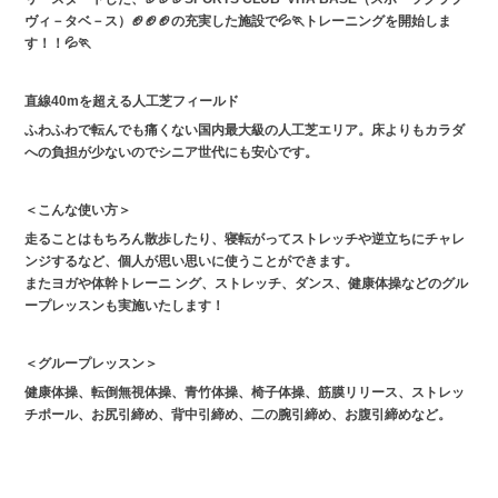
ヴィ－タベ－ス）🏈🏈🏈の充実した施設で
💦🏃トレーニングを開始しま
す！！💦🏃
直線40mを超える人工芝フィールド
ふわふわで転んでも痛くない国内最大級の人工芝エリア。床よりもカラダ
への負担が少ないのでシニア世代にも安心です。
＜こんな使い方＞
走ることはもちろん散歩したり、寝転がってストレッチや逆立ちにチャレ
ンジするなど、個人が思い思いに使うことができます。
またヨガや体幹トレーニ ング、ストレッチ、ダンス、健康体操などのグル
ープレッスンも実施いたします！
＜グループレッスン＞
健康体操、転倒無視体操、青竹体操、椅子体操、筋膜リリース、ストレッ
チポール、お尻引締め、背中引締め、二の腕引締め、お腹引締めなど。