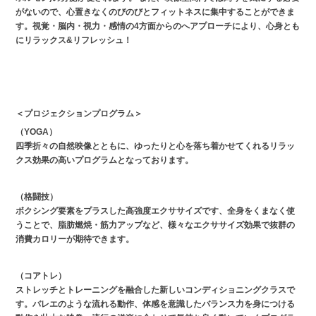
がないので、⼼置きなくのびのびとフィットネスに集中することができま
す。視覚・脳内・視⼒・感情の4⽅⾯からのへアプローチにより、⼼⾝とも
にリラックス&リフレッシュ！
＜プロジェクションプログラム＞
（YOGA）
四季折々の自然映像とともに、ゆったりと心を落ち着かせてくれるリラッ
クス効果の高いプログラムとなっております。
（格闘技）
ボクシング要素をプラスした高強度エクササイズです、全身をくまなく使
うことで、脂肪燃焼・筋力アップなど、様々なエクササイズ効果で抜群の
消費カロリーが期待できます。
（コアトレ）
ストレッチとトレーニングを融合した新しいコンディショニングクラスで
す。バレエのような流れる動作、体感を意識したバランス力を身につける