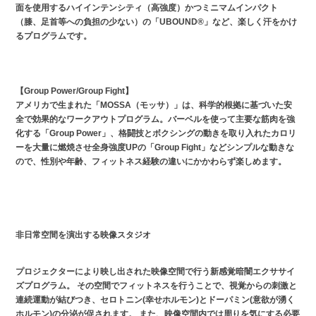
面を使用するハイインテンシティ（高強度）かつミニマムインパクト
（膝、足首等への負担の少ない）の「UBOUND®︎」など、楽しく汗をかけ
るプログラムです。
【Group Power/Group Fight】
アメリカで生まれた「MOSSA（モッサ）」は、科学的根拠に基づいた安
全で効果的なワークアウトプログラム。バーベルを使って主要な筋肉を強
化する「Group Power」、格闘技とボクシングの動きを取り入れたカロリ
ーを大量に燃焼させ全身強度UPの「Group Fight」などシンプルな動きな
ので、性別や年齢、フィットネス経験の違いにかかわらず楽しめます。
非日常空間を演出する映像スタジオ
プロジェクターにより映し出された映像空間で⾏う新感覚暗闇エクササイ
ズプログラム。 その空間でフィットネスを⾏うことで、視覚からの刺激と
連続運動が結びつき、セロトニン(幸せホルモン)とドーパミン(意欲が湧く
ホルモン)の分泌が促されます。 また、映像空間内では周りを気にする必要