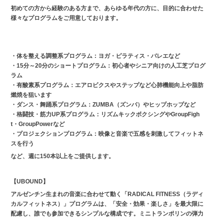
初めての方から経験のある方まで、あらゆる年代の方に、目的に合わせた
様々なプログラムをご用意しております。
・体を整える調整系プログラム：ヨガ・ピラティス・バレエなど
・15分～20分のショートプログラム：初心者やシニア向けの人工芝プログ
ラム
・有酸素系プログラム：エアロビクスやステップなど心肺機能向上や脂肪
燃焼を狙います
・ダンス・舞踊系プログラム：ZUMBA（ズンバ）やヒップホップなど
・格闘技・筋力UP系プログラム：リズムキックボクシングやGroupFigh
t・GroupPowerなど
・プロジェクションプログラム：映像と音楽で五感を刺激してフィットネ
スを行う
など、週に150本以上をご提供します。
【UBOUND】
アルゼンチン生まれの音楽に合わせて動く「RADICAL FITNESS（ラディ
カルフィットネス）」プログラムは、「安全・効果・楽しさ」を最大限に
配慮し、誰でも参加できるシンプルな構成です。ミニトランポリンの弾力