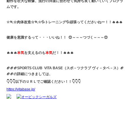
動作を壮大な映像、流行の洋楽に合わせて気持ち良く動いていくプログラ
ムです。
☆🏃☆肉体改造☆🏃☆💦トレーニング💦頑張ってくださいねー！！🔥🔥🔥
健康を意識するって・・・いいね！！
😊～～～つづく～～～😊
🔥🔥🔥
本気
を支えるのも
本気
だ！！🔥🔥
🔥
🏈🏈🏈SPORTS CLUB VITA BASE（スポ－ツクラブ ヴィ－タベ－ス）🏈
🏈🏈の詳細につきましては、
👇👇👇以下のＵＲＬでご確認ください！！👇👇👇
https://vitabase.jp/