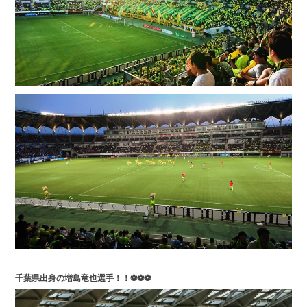
千葉県出身の増島竜也選手！！⚽⚽⚽