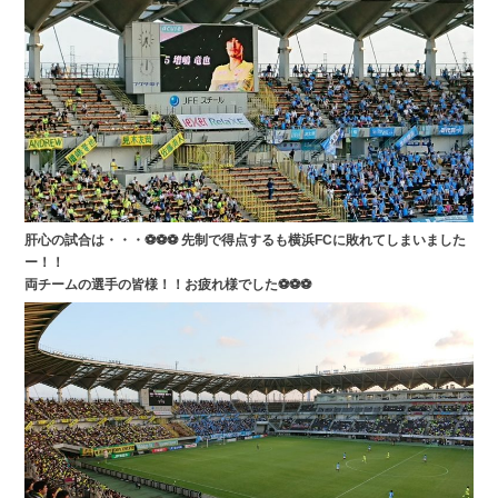
肝心の試合は・・・⚽⚽⚽ 先制で得点するも横浜FCに敗れてしまいました
ー！！
両チームの選手の皆様！！お疲れ様でした⚽⚽⚽