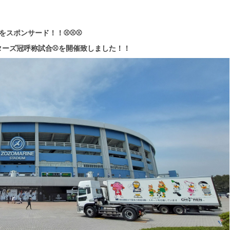
をスポンサード！！⚾⚾⚾
イターズ冠呼称試合⚾を開催致しました！！