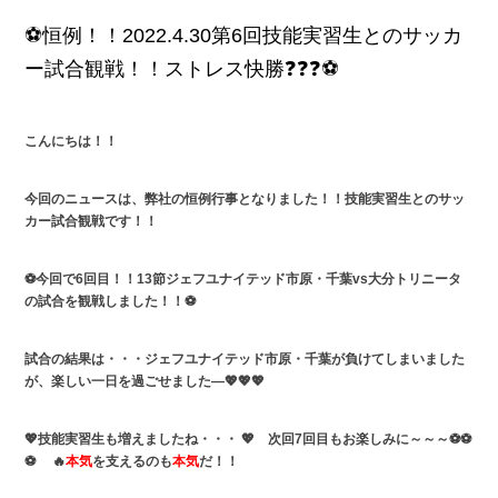
⚽恒例！！2022.4.30第6回技能実習生とのサッカ
ー試合観戦！！ストレス快勝❓❓❓⚽
こんにちは！！
今回のニュースは、弊社の恒例行事となりました！！技能実習生とのサッ
カー試合観戦です！！
⚽今回で6回目！！
13節ジェフユナイテッド市原・千葉vs大分トリニータ
の試合を観戦しました！！⚽
試合の結果は・・・
ジェフユナイテッド市原・千葉が負けてしまいました
が、楽しい一日を過ごせました―💖💖💖
💖技能実習生も増えましたね・・・ 💖 次回7回目もお楽しみに～～～⚽⚽
⚽ 🔥
本気
を支えるのも
本気
だ！！