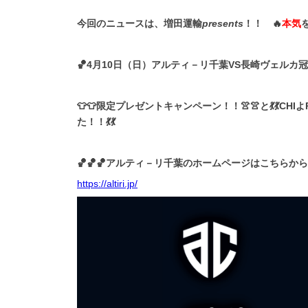
今回のニュースは、増田運輸
presents
！！ 🔥
本気
🏀4月10日（日）アルティ－リ千葉VS長崎ヴェル
👕👕限定プレゼントキャンペーン！！👚👚と
💃💃
た！！💃💃
🏀🏀🏀アルティ－リ千葉のホームページはこちらから👇
https://altiri.jp/