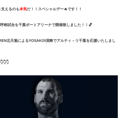
を支えるのも
本気
だ！！スペシャルデー🔥です！！
カ冠呼称試合を千葉ポートアリーナで開催致しました！！🏀
CHIよREN北天魁によるYOSAKOI演舞でアルティ－リ千葉を応援いたしまし
👇