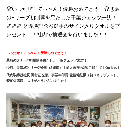
🏆いったぜ！てっぺん！優勝おめでとう！🏆悲願
のBリーグ初制覇を果たした千葉ジェッツ来訪！
🏀🏀🏀 🥇優勝記念🥇選手のサイン入りタオルをプ
レゼント！！社内で抽選会を行いました！！
いったぜ！てっぺん！優勝おめでとう！
悲願のBリーグ初制覇を果たした千葉ジェッツ来訪！
今期、天皇杯とリーグ優勝（2連覇）！前人未踏の2冠目指して！Go jets！
代表取締役社長 田村征也様、事業本部長 佐藤博紀様（初代キャプテン）、
鷲尾知彦様、ありがとうございました！