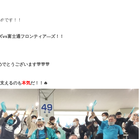
🏈🏈です！！
ズvs富士通フロンティア―ズ！！
でとうございます🎊🎊🎊
支えるのも
本気
だ！！🔥