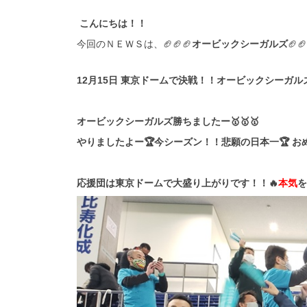
こんにちは！！
今回のＮＥＷＳは、🏈🏈🏈
オービックシーガルズ
🏈
12月15日 東京ドームで決戦！！
オービックシーガル
オービックシーガルズ勝ちましたー🥇🥇🥇
やりましたよー🏆今シーズン！！悲願の日本一🏆 おめ
応援団は東京ドームで大盛り上がりです！！🔥
本気
を