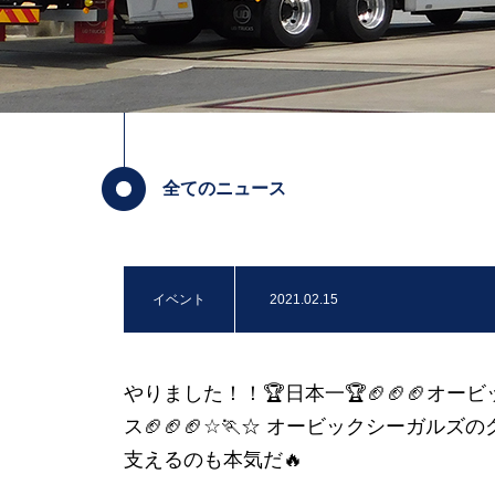
全てのニュース
イベント
2021.02.15
やりました！！🏆日本一🏆🏈🏈🏈オー
ス🏈🏈🏈☆🏃☆ オービックシーガルズ
支えるのも本気だ🔥