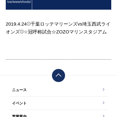
/var/www/vhosts/
masuda.co.jp/http
2019.4.24⚾千葉ロッテマリーンズvs埼玉西武ライ
オンズ⚾☆冠呼称試合☆ZOZOマリンスタジアム
docs/wp/wp-conte
nt/themes/masud
a/content.php on li
ne
12
ニュース
">
イベント
Warning
: Attempt t
営業案内