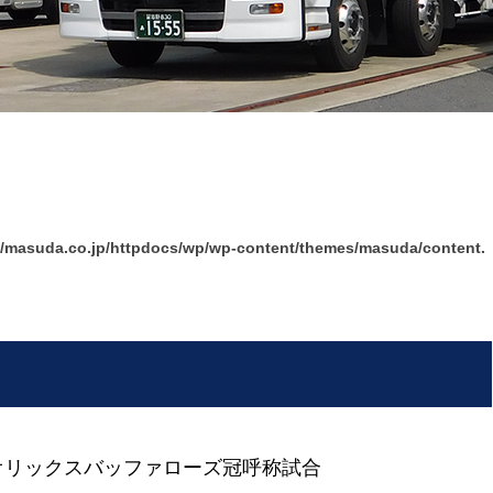
/masuda.co.jp/httpdocs/wp/wp-content/themes/masuda/content.
vsオリックスバッファローズ冠呼称試合