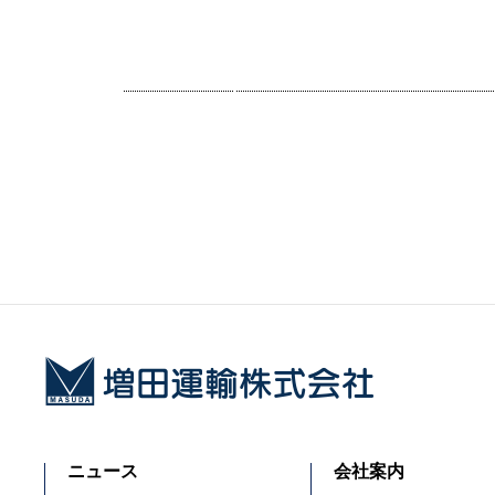
docs/wp/wp-conte
nt/themes/masud
a/content.php on li
ne
12
">
Warning
: Attempt t
o read property "te
ニュース
会社案内
rm_id" on null in
/