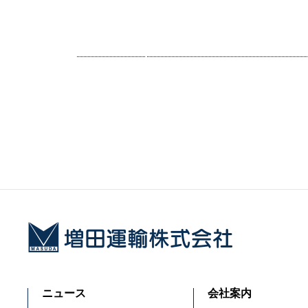
docs/wp/wp-conte
nt/themes/masud
a/content.php on li
ne
12
">
Warning
: Attempt t
o read property "te
ニュース
会社案内
rm_id" on null in
/