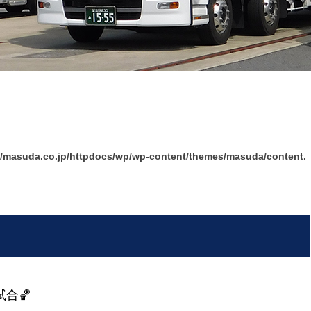
/masuda.co.jp/httpdocs/wp/wp-content/themes/masuda/content.
試合🏀