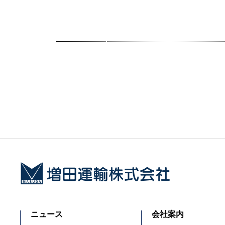
docs/wp/wp-conte
nt/themes/masud
a/content.php on li
ne
12
">
Warning
: Attempt t
o read property "te
ニュース
会社案内
rm_id" on null in
/