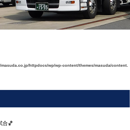
/masuda.co.jp/httpdocs/wp/wp-content/themes/masuda/content.
試合🏀